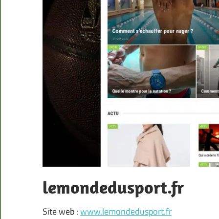
lemondedusport.fr
Site web :
www.lemondedusport.fr